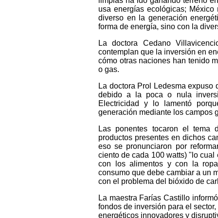
limpias ha ido ganando terreno e
usa energías ecológicas; México
diverso en la generación energét
forma de energía, sino con la diver
La doctora Cedano Villavicenci
contemplan que la inversión en ene
cómo otras naciones han tenido 
o gas.
La doctora Prol Ledesma expuso 
debido a la poca o nula invers
Electricidad y lo lamentó porq
generación mediante los campos g
Las ponentes tocaron el tema de
productos presentes en dichos cam
eso se pronunciaron por reformar
ciento de cada 100 watts) "lo cual
con los alimentos y con la rop
consumo que debe cambiar a un mo
con el problema del bióxido de car
La maestra Farías Castillo informó
fondos de inversión para el sector,
energéticos innovadores y disrupti