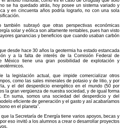
n el ámbito mundial, como es el caso de Uruguay que solo
 no se ha quedado atrás, hoy posee un sistema variado y
ica y en cincuenta años podría lograrlo, no con una sola
sificación.
o también subrayó que otras perspectivas económicas
rgía solar y eólica son altamente rentables, pues han visto
mayores ganancias y beneficios que cuando usaban carbón
que desde hace 30 años la geotermia ha estado estancada
ión y a la falta de interés de la Comisión Federal de
ue México tiene una gran posibilidad de explotación y
eotérmicos.
 la legislación actual, que impide comercializar otros
pos, como las sales minerales de potasio y de litio, y por
la, y el del desperdicio energético en el mundo (50 por
 es la gran vergüenza de nuestra sociedad, y de igual forma
a. En suma, somos una sociedad del desperdicio y del
delo eficiente de generación y el gasto y así acabaríamos
bono en el planeta".
 que la Secretaría de Energía tiene varios apoyos, becas y
 por eso invitó a los alumnos a crear o desarrollar proyectos
vos.