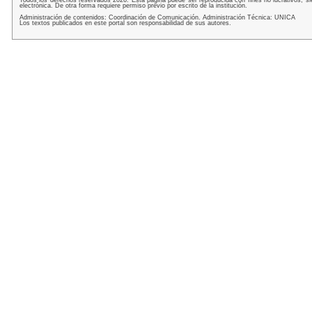
Todos los derechos reservados 2026. Esta pagina puede ser reproducida con fines no lucrativos, si
electrónica. De otra forma requiere permiso previo por escrito de la institución.
Administración de contenidos: Coordinación de Comunicación. Administración Técnica: UNICA
Los textos publicados en este portal son responsabilidad de sus autores.