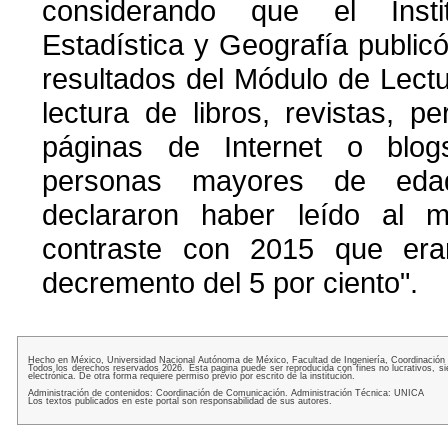
considerando que el Insti
Estadística y Geografía publicó
resultados del Módulo de Lect
lectura de libros, revistas, per
páginas de Internet o blo
personas mayores de eda
declararon haber leído al 
contraste con 2015 que er
decremento del 5 por ciento".
Hecho en México, Universidad Nacional Autónoma de México, Facultad de Ingeniería, Coordinación
Todos los derechos reservados 2026. Esta pagina puede ser reproducida con fines no lucrativos, si
electrónica. De otra forma requiere permiso previo por escrito de la institución.
Administración de contenidos: Coordinación de Comunicación. Administración Técnica: UNICA
Los textos publicados en este portal son responsabilidad de sus autores.