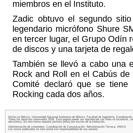
miembros en el Instituto.
Zadic obtuvo el segundo siti
legendario micrófono Shure SM
en tercer lugar, el Grupo Odín 
de discos y una tarjeta de regal
También se llevó a cabo una e
Rock and Roll en el Cabús de l
Comité declaró que se tiene 
Rocking cada dos años.
Hecho en México, Universidad Nacional Autónoma de México, Facultad de Ingeniería, Coordinación
Todos los derechos reservados 2026. Esta pagina puede ser reproducida con fines no lucrativos, si
electrónica. De otra forma requiere permiso previo por escrito de la institución.
Administración de contenidos: Coordinación de Comunicación. Administración Técnica: UNICA
Los textos publicados en este portal son responsabilidad de sus autores.