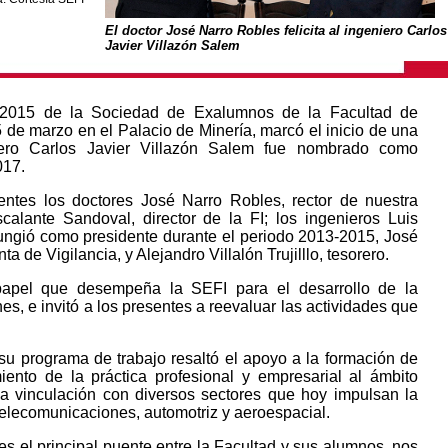
El doctor José Narro Robles felicita al ingeniero Carlos
Javier Villazón Salem
 2015 de la Sociedad de Exalumnos de la Facultad de
 de marzo en el Palacio de Minería, marcó el inicio de una
iero Carlos Javier Villazón Salem fue nombrado como
017.
entes los doctores José Narro Robles, rector de nuestra
calante Sandoval, director de la FI; los ingenieros Luis
ungió como presidente durante el periodo 2013-2015, José
a de Vigilancia, y Alejandro Villalón Trujilllo, tesorero.
 papel que desempeña la SEFI para el desarrollo de la
es, e invitó a los presentes a reevaluar las actividades que
 su programa de trabajo resaltó el apoyo a la formación de
ento de la práctica profesional y empresarial al ámbito
la vinculación con diversos sectores que hoy impulsan la
telecomunicaciones, automotriz y aeroespacial.
s el principal puente entre la Facultad y sus alumnos, nos