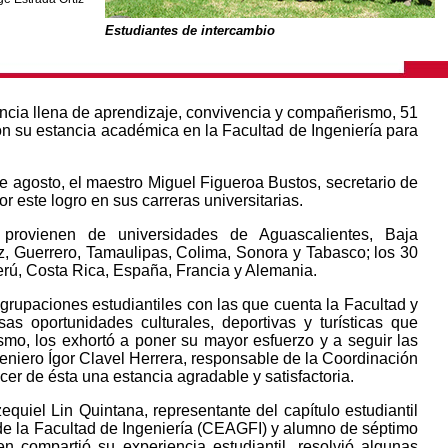
Estudiantes de intercambio
ncia llena de aprendizaje, convivencia y compañerismo, 51
on su estancia académica en la Facultad de Ingeniería para
e agosto, el maestro Miguel Figueroa Bustos, secretario de
or este logro en sus carreras universitarias.
provienen de universidades de Aguascalientes, Baja
z, Guerrero, Tamaulipas, Colima, Sonora y Tabasco; los 30
erú, Costa Rica, España, Francia y Alemania.
agrupaciones estudiantiles con las que cuenta la Facultad y
sas oportunidades culturales, deportivas y turísticas que
smo, los exhortó a poner su mayor esfuerzo y a seguir las
niero Ígor Clavel Herrera, responsable de la Coordinación
cer de ésta una estancia agradable y satisfactoria.
quiel Lin Quintana, representante del capítulo estudiantil
e la Facultad de Ingeniería (CEAGFI) y alumno de séptimo
en compartió su experiencia estudiantil, resolvió algunas