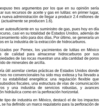
expuso tres argumentos por los que en su opinión sería
r sus recursos de aceite y gas en lutitas: en primer lugar,
la nueva administración de llegar a producir 2.4 millones de
4 (actualmente se producen 1.6).
 ser autosuficiente en su suministro de gas, pues hoy en día
recurso, casi en su totalidad de Estados Unidos, además de
enamiento sólo para dos días. Por último, se generaría un
 en la industria de la extracción de hidrocarburos.
lizados por Pemex, los yacimientos de lutitas en México
os de calidad para almacenar hidrocarburos por sus
opiedades de las rocas muestran una alta cantidad de poros
ido de minerales de arcilla.
ía útil asimilar ciertas prácticas de Estados Unidos donde
ursos no convencionales ha sido muy exitosa y ha llevado a
su estabilidad energética: una regulación flexible que
, subsidios fiscales, una estructura de vías de comunicación
tros y una industria de servicios robustas, y avances
ón hidráulica como en la perforación horizontal.
ste tipo de industria en México, destacó el de los impactos
se ha definido un marco regulatorio para la perforación de