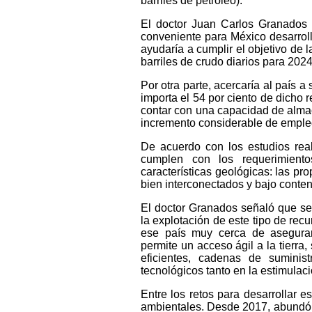
barriles de petróleo).
El doctor Juan Carlos Granados 
conveniente para México desarrolla
ayudaría a cumplir el objetivo de 
barriles de crudo diarios para 202
Por otra parte, acercaría al país a
importa el 54 por ciento de dicho 
contar con una capacidad de almac
incremento considerable de empleos
De acuerdo con los estudios rea
cumplen con los requerimient
características geológicas: las pr
bien interconectados y bajo conten
El doctor Granados señaló que ser
la explotación de este tipo de rec
ese país muy cerca de asegurar 
permite un acceso ágil a la tierra
eficientes, cadenas de suminis
tecnológicos tanto en la estimulaci
Entre los retos para desarrollar e
ambientales. Desde 2017, abundó, 