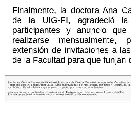
Finalmente, la doctora Ana Carr
de la UIG-FI, agradeció la
participantes y anunció que 
realizarse mensualmente,
extensión de invitaciones a las
de la Facultad para que funjan 
Hecho en México, Universidad Nacional Autónoma de México, Facultad de Ingeniería, Coordinación
Todos los derechos reservados 2026. Esta pagina puede ser reproducida con fines no lucrativos, si
electrónica. De otra forma requiere permiso previo por escrito de la institución.
Administración de contenidos: Coordinación de Comunicación. Administración Técnica: UNICA
Los textos publicados en este portal son responsabilidad de sus autores.