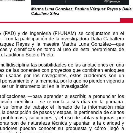
Martha Luna González, Paulina Vázquez Reyes y Dalia
Caballero Silva
o (FAD) y de Ingeniería (FI-UNAM) se conjuntaron en el
 —con la participación de la investigadora Dalia Caballero
a Vázquez Reyes y la maestra Martha Luna González—que
ticas y científicas en torno al uso de esta herramienta de
el auditorio Sotero Prieto.
 multidisciplina las posibilidades de las anotaciones en una
ncias de las ponentes con proyectos que combinan enfoques
mente usadas por los navegantes, estos cuadernos son un
 el pensamiento y la memoria, por lo que no pierden vigencia
er un instrumento útil en la investigación.
aplicaciones —para aprender a escribir, a pronunciar los
ifusión científica— se remonta a sus días en la primaria.
 su forma de trabajo: el llenado de la información más
 la descripción de pasos y etapas, la pertinencia de ciertos
 problemas y soluciones, y el uso de tablas y figuras, por
coras son de naturaleza técnica y apuntan a la claridad y
aluadores puedan conocer su propuesta y cómo llegó a