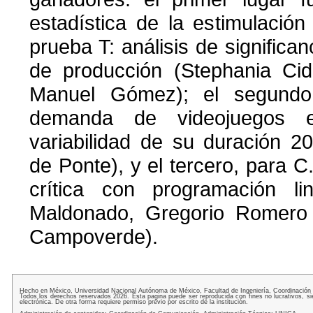
estadística de la estimulació
prueba T: análisis de significa
de producción (Stephania Ci
Manuel Gómez); el segundo,
demanda de videojuegos 
variabilidad de su duración 2
de Ponte), y el tercero, para C
crítica con programación li
Maldonado, Gregorio Romero
Campoverde).
Hecho en México, Universidad Nacional Autónoma de México, Facultad de Ingeniería, Coordinación
Todos los derechos reservados 2026. Esta pagina puede ser reproducida con fines no lucrativos, si
electrónica. De otra forma requiere permiso previo por escrito de la institución.