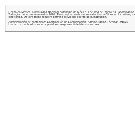
Hecho en México, Universidad Nacional Autónoma de México, Facultad de Ingeniería, Coordinación
Todos los derechos reservados 2026. Esta pagina puede ser reproducida con fines no lucrativos, si
electrónica. De otra forma requiere permiso previo por escrito de la institución.
Administración de contenidos: Coordinación de Comunicación. Administración Técnica: UNICA
Los textos publicados en este portal son responsabilidad de sus autores.