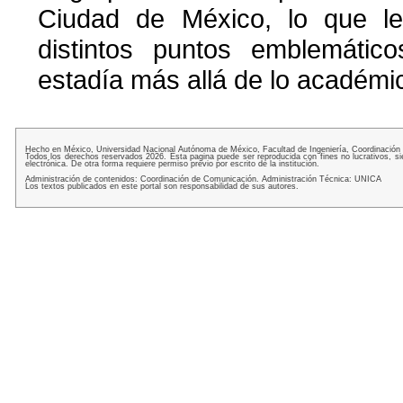
Ciudad de México, lo que le
distintos puntos emblemátic
estadía más allá de lo académi
Hecho en México, Universidad Nacional Autónoma de México, Facultad de Ingeniería, Coordinación
Todos los derechos reservados 2026. Esta pagina puede ser reproducida con fines no lucrativos, si
electrónica. De otra forma requiere permiso previo por escrito de la institución.
Administración de contenidos: Coordinación de Comunicación. Administración Técnica: UNICA
Los textos publicados en este portal son responsabilidad de sus autores.