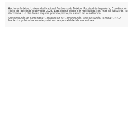
Hecho en México, Universidad Nacional Autónoma de México, Facultad de Ingeniería, Coordinación
Todos los derechos reservados 2026. Esta pagina puede ser reproducida con fines no lucrativos, si
electrónica. De otra forma requiere permiso previo por escrito de la institución.
Administración de contenidos: Coordinación de Comunicación. Administración Técnica: UNICA
Los textos publicados en este portal son responsabilidad de sus autores.