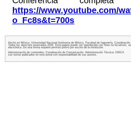
Conferencia completa 
https://www.youtube.com/w
o_Fc8s&t=700s
Hecho en México, Universidad Nacional Autónoma de México, Facultad de Ingeniería, Coordinación
Todos los derechos reservados 2026. Esta pagina puede ser reproducida con fines no lucrativos, si
electrónica. De otra forma requiere permiso previo por escrito de la institución.
Administración de contenidos: Coordinación de Comunicación. Administración Técnica: UNICA
Los textos publicados en este portal son responsabilidad de sus autores.