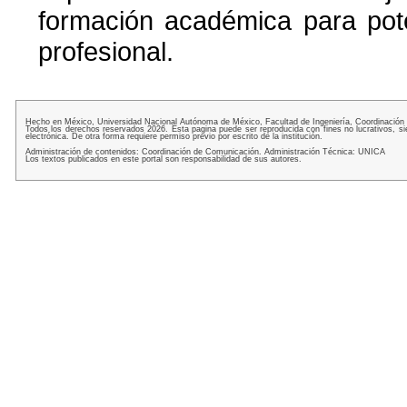
formación académica para pote
profesional.
Hecho en México, Universidad Nacional Autónoma de México, Facultad de Ingeniería, Coordinación
Todos los derechos reservados 2026. Esta pagina puede ser reproducida con fines no lucrativos, si
electrónica. De otra forma requiere permiso previo por escrito de la institución.
Administración de contenidos: Coordinación de Comunicación. Administración Técnica: UNICA
Los textos publicados en este portal son responsabilidad de sus autores.