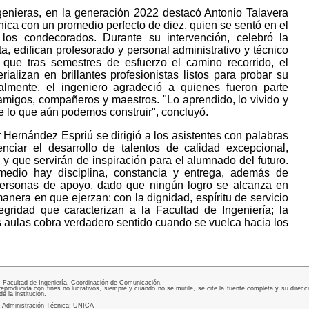
genieras, en la generación 2022 destacó Antonio Talavera
ca con un promedio perfecto de diez, quien se sentó en el
los condecorados. Durante su intervención, celebró la
, edifican profesorado y personal administrativo y técnico
 que tras semestres de esfuerzo el camino recorrido, el
alizan en brillantes profesionistas listos para probar su
nalmente, el ingeniero agradeció a quienes fueron parte
 amigos, compañeros y maestros. "Lo aprendido, lo vivido y
e lo que aún podemos construir", concluyó.
r Hernández Espriú se dirigió a los asistentes con palabras
nciar el desarrollo de talentos de calidad excepcional,
 y que servirán de inspiración para el alumnado del futuro.
edio hay disciplina, constancia y entrega, además de
y personas de apoyo, dado que ningún logro se alcanza en
anera en que ejerzan: con la dignidad, espíritu de servicio
tegridad que caracterizan a la Facultad de Ingeniería; la
 aulas cobra verdadero sentido cuando se vuelca hacia los
Facultad de Ingeniería, Coordinación de Comunicación.
producida con fines no lucrativos, siempre y cuando no se mutile, se cite la fuente completa y su direcc
e la institución.
. Administración Técnica: UNICA