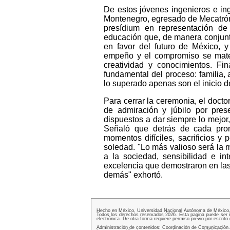
De estos jóvenes ingenieros e in
Montenegro, egresado de Mecatróni
presídium en representación de 
educación que, de manera conjunta
en favor del futuro de México, y
empeño y el compromiso se materi
creatividad y conocimientos. Fi
fundamental del proceso: familia,
lo superado apenas son el inicio d
Para cerrar la ceremonia, el docto
de admiración y júbilo por prese
dispuestos a dar siempre lo mejor,
Señaló que detrás de cada prom
momentos difíciles, sacrificios 
soledad. "Lo más valioso será la m
a la sociedad, sensibilidad e in
excelencia que demostraron en las
demás" exhortó.
Hecho en México, Universidad Nacional Autónoma de México, 
Todos los derechos reservados 2026. Esta pagina puede ser re
electrónica. De otra forma requiere permiso previo por escrito d
Administración de contenidos: Coordinación de Comunicación