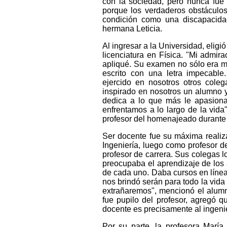
con la sociedad, pero nunca fue
porque los verdaderos obstáculo
condición como una discapacidad,
hermana Leticia.
Al ingresar a la Universidad, eligi
licenciatura en Física. "Mi admir
apliqué. Su examen no sólo era me
escrito con una letra impecabl
ejercido en nosotros otros cole
inspirado en nosotros un alumno 
dedica a lo que más le apasiona
enfrentamos a lo largo de la vida
profesor del homenajeado durante 
Ser docente fue su máxima realiz
Ingeniería, luego como profesor de
profesor de carrera. Sus colegas 
preocupaba el aprendizaje de los
de cada uno. Daba cursos en línea
nos brindó serán para todo la vida
extrañaremos", mencionó el alumn
fue pupilo del profesor, agregó 
docente es precisamente al ingeni
Por su parte, la profesora María