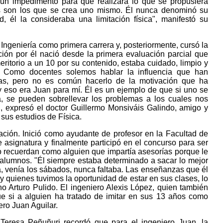
 un impedimento para que realizara lo que se propusiera
s son los que se crea uno mismo. Él nunca denominó su
 él la consideraba una limitación física", manifestó su
ó Ingeniería como primera carrera y, posteriormente, cursó la
ación por él nació desde la primera evaluación parcial que
ritorio a un 10 por su contenido, estaba cuidado, limpio y
e. Como docentes solemos hablar la influencia que han
gas, pero no es común hacerlo de la motivación que ha
y eso era Juan para mí. Él es un ejemplo de que si uno se
, se pueden sobrellevar los problemas a los cuales nos
", expresó el doctor Guillermo Monsiváis Galindo, amigo y
sus estudios de Física.
ación. Inició como ayudante de profesor en la Facultad de
 asignatura y finalmente participó en el concurso para ser
lo recuerdan como alguien que impartía asesorías porque le
 alumnos. "Él siempre estaba determinado a sacar lo mejor
, venía los sábados, nunca faltaba. Las enseñanzas que él
 y quienes tuvimos la oportunidad de estar en sus clases, lo
o Arturo Pulido. El ingeniero Alexis López, quien también
que si a alguien ha tratado de imitar en sus 13 años como
ero Juan Aguilar.
 Teresa Peñuñuri recordó que para el ingeniero Juan, la