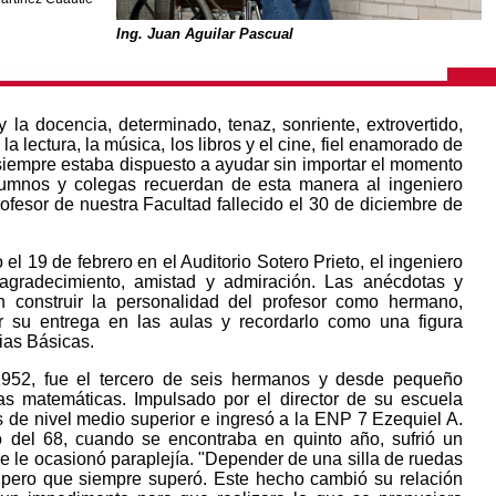
Ing. Juan Aguilar Pascual
la docencia, determinado, tenaz, sonriente, extrovertido,
 lectura, la música, los libros y el cine, fiel enamorado de
siempre estaba dispuesto a ayudar sin importar el momento
alumnos y colegas recuerdan de esta manera al ingeniero
ofesor de nuestra Facultad fallecido el 30 de diciembre de
l 19 de febrero en el Auditorio Sotero Prieto, el ingeniero
agradecimiento, amistad y admiración. Las anécdotas y
on construir la personalidad del profesor como hermano,
r su entrega en las aulas y recordarlo como una figura
ias Básicas.
1952, fue el tercero de seis hermanos y desde pequeño
las matemáticas. Impulsado por el director de su escuela
s de nivel medio superior e ingresó a la ENP 7 Ezequiel A.
del 68, cuando se encontraba en quinto año, sufrió un
e le ocasionó paraplejía. "Depender de una silla de ruedas
l, pero que siempre superó. Este hecho cambió su relación