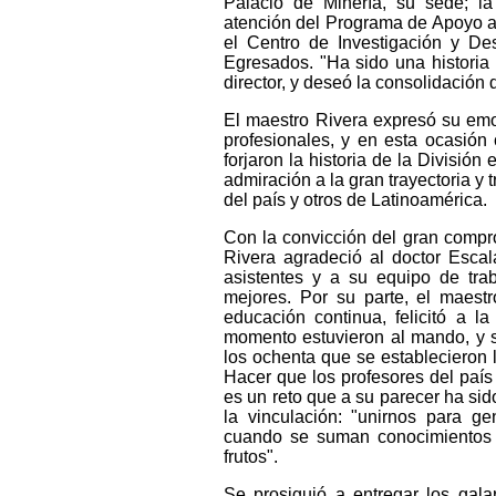
Palacio de Minería, su sede; la
atención del Programa de Apoyo a 
el Centro de Investigación y De
Egresados. "Ha sido una historia 
director, y deseó la consolidación
El maestro Rivera expresó su emo
profesionales, y en esta ocasión
forjaron la historia de la Divisió
admiración a la gran trayectoria y
del país y otros de Latinoamérica.
Con la convicción del gran compro
Rivera agradeció al doctor Escal
asistentes y a su equipo de tra
mejores. Por su parte, el maest
educación continua, felicitó a 
momento estuvieron al mando, y s
los ochenta que se establecieron 
Hacer que los profesores del paí
es un reto que a su parecer ha sid
la vinculación: "unirnos para g
cuando se suman conocimientos y 
frutos".
Se prosiguió a entregar los gal