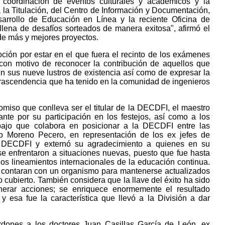
 coordinación de eventos culturales y académicos y la
la Titulación, del Centro de Información y Documentación,
sarrollo de Educación en Línea y la reciente Oficina de
llena de desafíos sorteados de manera exitosa", afirmó el
 de más y mejores proyectos.
ción por estar en el que fuera el recinto de los exámenes
 con motivo de reconocer la contribución de aquellos que
n en sus nueve lustros de existencia así como de expresar la
 trascendencia que ha tenido en la comunidad de ingenieros
miso que conlleva ser el titular de la DECDFI, el maestro
ante por su participación en los festejos, así como a los
bajo que colabora en posicionar a la DECDFI entre las
ro Moreno Pecero, en representación de los ex jefes de
la DECDFI y externó su agradecimiento a quienes en su
e enfrentaron a situaciones nuevas, puesto que fue hasta
los lineamientos internacionales de la educación continua.
s contaran con un organismo para mantenerse actualizados
o cubierto. También considera que la llave del éxito ha sido
enerar acciones; se enriquece enormemente el resultado
esa fue la característica que llevó a la División a dar
ardones a los doctores Juan Casillas García de León, ex