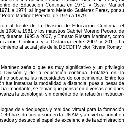
 Centro de Educación Continua en 1971, y Oscar Manuel
1971 a 1974, al ingeniero Melesio Gutiérrez Pérez, por su
or Pedro Martínez Pereda, de 1976 a 1979.
eron al frente de la División de Educación Continua: el
 de 1980 a 1981 y los maestros Gabriel Moreno Pecero, de
tt, durante 1995 a 2007, y Ernesto Riestra Martínez, como
ucación Continua y a Distancia entre 2007 y 2011. La
cimiento al actual jefe de la DECDFI Víctor Rivera Romay.
 Martínez señaló que es muy significativo y un privilegio
la División y de la educación continua. Enfatizó en, la
nal no subsana las necesidades de conocimiento. Entre los
ón fue instaurar la modalidad a distancia, pues a pesar de
ncia importante, se tenían que pensar en diversas opciones
vanza la tecnología, sin demérito de la relación instructor-
ogías de videojuegos y realidad virtual para la formación
CDFI ha sido precursora en la UNAM y a nivel nacional en
sados y destacó el papel de excelencia de la admistración