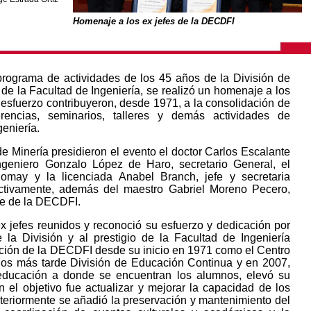
Homenaje a los ex jefes de la DECDFI
programa de actividades de los 45 años de la División de
de la Facultad de Ingeniería, se realizó un homenaje a los
y esfuerzo contribuyeron, desde 1971, a la consolidación de
erencias, seminarios, talleres y demás actividades de
geniería.
e Minería presidieron el evento el doctor Carlos Escalante
ingeniero Gonzalo López de Haro, secretario General, el
omay y la licenciada Anabel Branch, jefe y secretaria
tivamente, además del maestro Gabriel Moreno Pecero,
efe de la DECDFI.
 ex jefes reunidos y reconoció su esfuerzo y dedicación por
e la División y al prestigio de la Facultad de Ingeniería
ución de la DECDFI desde su inicio en 1971 como el Centro
os más tarde División de Educación Continua y en 2007,
 educación a donde se encuentran los alumnos, elevó su
 el objetivo fue actualizar y mejorar la capacidad de los
steriormente se añadió la preservación y mantenimiento del