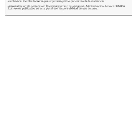
electrónica. De otra forma requiere permiso previo por escrito de la institución.
Administración de contenidos: Coordinación de Comunicación. Administración Técnica: UNICA
Los textos publicados en este portal son responsabilidad de sus autores.