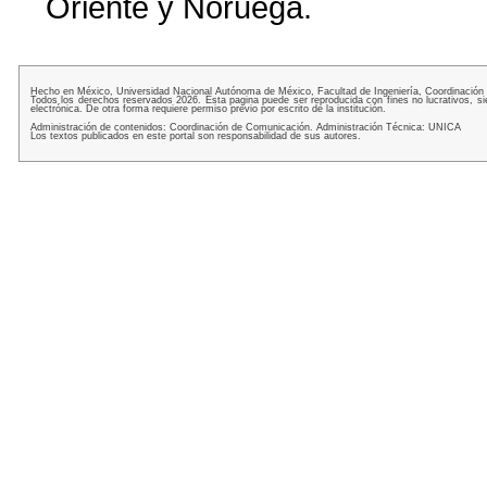
Oriente y Noruega.
Hecho en México, Universidad Nacional Autónoma de México, Facultad de Ingeniería, Coordinación
Todos los derechos reservados 2026. Esta pagina puede ser reproducida con fines no lucrativos, si
electrónica. De otra forma requiere permiso previo por escrito de la institución.
Administración de contenidos: Coordinación de Comunicación. Administración Técnica: UNICA
Los textos publicados en este portal son responsabilidad de sus autores.