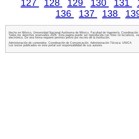
127
128
129
130
131
136
137
138
13
Hecho en México, Universidad Nacional Autónoma de México, Facultad de Ingeniería, Coordinación
Todos los derechos reservados 2026. Esta pagina puede ser reproducida con fines no lucrativos, si
electrónica. De otra forma requiere permiso previo por escrito de la institución.
Administración de contenidos: Coordinación de Comunicación. Administración Técnica: UNICA
Los textos publicados en este portal son responsabilidad de sus autores.