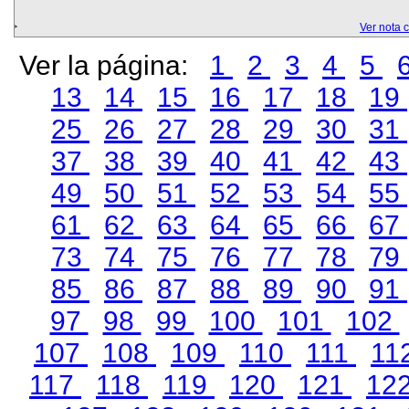
Ver nota 
Ver la página:
1
2
3
4
5
13
14
15
16
17
18
19
25
26
27
28
29
30
31
37
38
39
40
41
42
43
49
50
51
52
53
54
55
61
62
63
64
65
66
67
73
74
75
76
77
78
79
85
86
87
88
89
90
91
97
98
99
100
101
102
107
108
109
110
111
11
117
118
119
120
121
12