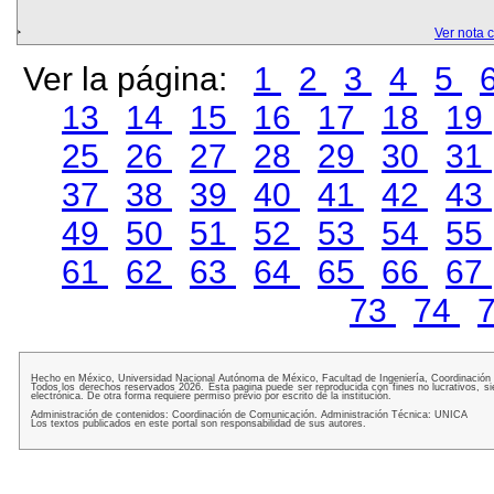
Ver nota 
Ver la página:
1
2
3
4
5
13
14
15
16
17
18
19
25
26
27
28
29
30
31
37
38
39
40
41
42
43
49
50
51
52
53
54
55
61
62
63
64
65
66
67
73
74
Hecho en México, Universidad Nacional Autónoma de México, Facultad de Ingeniería, Coordinación
Todos los derechos reservados 2026. Esta pagina puede ser reproducida con fines no lucrativos, si
electrónica. De otra forma requiere permiso previo por escrito de la institución.
Administración de contenidos: Coordinación de Comunicación. Administración Técnica: UNICA
Los textos publicados en este portal son responsabilidad de sus autores.