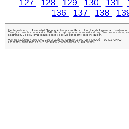
127
128
129
130
131
136
137
138
13
Hecho en México, Universidad Nacional Autónoma de México, Facultad de Ingeniería, Coordinación
Todos los derechos reservados 2026. Esta pagina puede ser reproducida con fines no lucrativos, si
electrónica. De otra forma requiere permiso previo por escrito de la institución.
Administración de contenidos: Coordinación de Comunicación. Administración Técnica: UNICA
Los textos publicados en este portal son responsabilidad de sus autores.