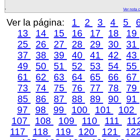
Ver nota 
Ver la página:
1
2
3
4
5
13
14
15
16
17
18
19
25
26
27
28
29
30
31
37
38
39
40
41
42
43
49
50
51
52
53
54
55
61
62
63
64
65
66
67
73
74
75
76
77
78
79
85
86
87
88
89
90
91
97
98
99
100
101
102
107
108
109
110
111
11
117
118
119
120
121
12