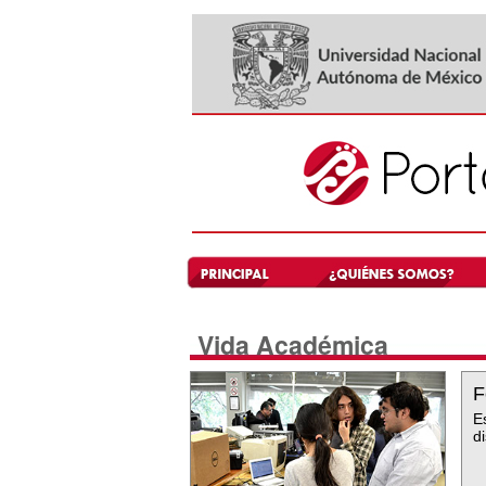
Vida Académica
F
E
d