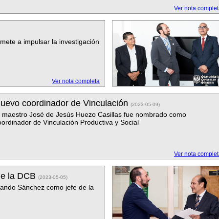
Ver nota comple
ete a impulsar la investigación
Ver nota completa
uevo coordinador de Vinculación
(2023-05-09)
l maestro José de Jesús Huezo Casillas fue nombrado como
oordinador de Vinculación Productiva y Social
Ver nota comple
 de la DCB
(2023-05-05)
rnando Sánchez como jefe de la