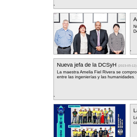
A
N
D
Nueva jefa de la DCSyH
(2023-05-12)
La maestra Amelia Fiel Rivera se comprom
entre las ingenierías y las humanidades.
L
L
c