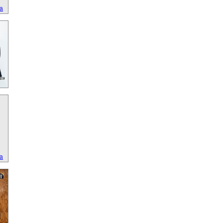
ta
ta