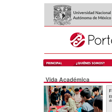
Vida Académica
F
E
d