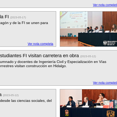
Ver nota comple
la FI
(2023-05-17)
ragón y de la FI se unen para
Ver nota completa
studiantes FI visitan carretera en obra
(2023-05-12)
lumnado y docentes de Ingeniería Civil y Especialización en Vías
errestres visitan construcción en Hidalgo.
Ver nota comple
ra
(2023-05-12)
desde las ciencias sociales, del