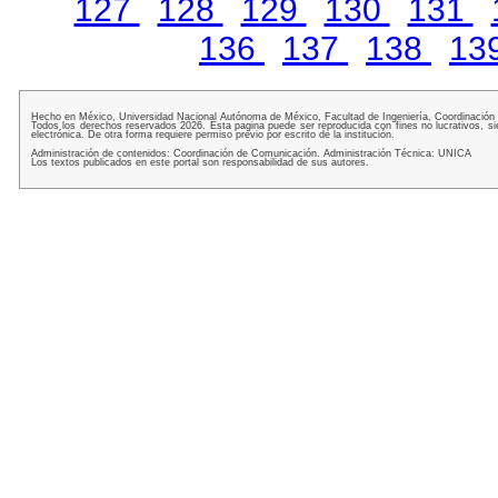
127
128
129
130
131
136
137
138
13
Hecho en México, Universidad Nacional Autónoma de México, Facultad de Ingeniería, Coordinación
Todos los derechos reservados 2026. Esta pagina puede ser reproducida con fines no lucrativos, si
electrónica. De otra forma requiere permiso previo por escrito de la institución.
Administración de contenidos: Coordinación de Comunicación. Administración Técnica: UNICA
Los textos publicados en este portal son responsabilidad de sus autores.