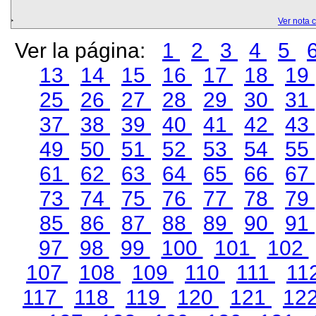
Ver nota 
Ver la página:
1
2
3
4
5
13
14
15
16
17
18
19
25
26
27
28
29
30
31
37
38
39
40
41
42
43
49
50
51
52
53
54
55
61
62
63
64
65
66
67
73
74
75
76
77
78
79
85
86
87
88
89
90
91
97
98
99
100
101
102
107
108
109
110
111
11
117
118
119
120
121
12