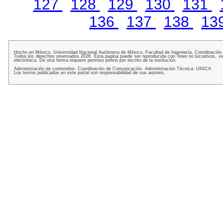
127
128
129
130
131
136
137
138
13
Hecho en México, Universidad Nacional Autónoma de México, Facultad de Ingeniería, Coordinación
Todos los derechos reservados 2026. Esta pagina puede ser reproducida con fines no lucrativos, si
electrónica. De otra forma requiere permiso previo por escrito de la institución.
Administración de contenidos: Coordinación de Comunicación. Administración Técnica: UNICA
Los textos publicados en este portal son responsabilidad de sus autores.