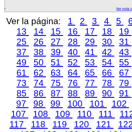
Ver nota 
Ver la página:
1
2
3
4
5
13
14
15
16
17
18
19
25
26
27
28
29
30
31
37
38
39
40
41
42
43
49
50
51
52
53
54
55
61
62
63
64
65
66
67
73
74
75
76
77
78
79
85
86
87
88
89
90
91
97
98
99
100
101
102
107
108
109
110
111
11
117
118
119
120
121
12