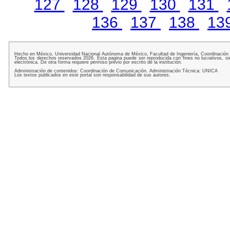
127
128
129
130
131
136
137
138
13
Hecho en México, Universidad Nacional Autónoma de México, Facultad de Ingeniería, Coordinación
Todos los derechos reservados 2026. Esta pagina puede ser reproducida con fines no lucrativos, si
electrónica. De otra forma requiere permiso previo por escrito de la institución.
Administración de contenidos: Coordinación de Comunicación. Administración Técnica: UNICA
Los textos publicados en este portal son responsabilidad de sus autores.