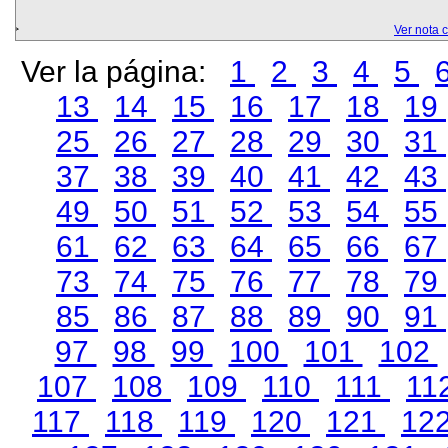
Ver nota 
Ver la página:
1
2
3
4
5
13
14
15
16
17
18
19
25
26
27
28
29
30
31
37
38
39
40
41
42
43
49
50
51
52
53
54
55
61
62
63
64
65
66
67
73
74
75
76
77
78
79
85
86
87
88
89
90
91
97
98
99
100
101
102
107
108
109
110
111
11
117
118
119
120
121
12