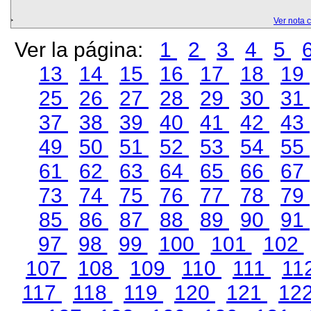
Ver nota 
Ver la página:
1
2
3
4
5
13
14
15
16
17
18
19
25
26
27
28
29
30
31
37
38
39
40
41
42
43
49
50
51
52
53
54
55
61
62
63
64
65
66
67
73
74
75
76
77
78
79
85
86
87
88
89
90
91
97
98
99
100
101
102
107
108
109
110
111
11
117
118
119
120
121
12