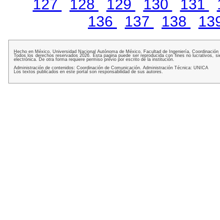
127
128
129
130
131
136
137
138
13
Hecho en México, Universidad Nacional Autónoma de México, Facultad de Ingeniería, Coordinación
Todos los derechos reservados 2026. Esta pagina puede ser reproducida con fines no lucrativos, si
electrónica. De otra forma requiere permiso previo por escrito de la institución.
Administración de contenidos: Coordinación de Comunicación. Administración Técnica: UNICA
Los textos publicados en este portal son responsabilidad de sus autores.