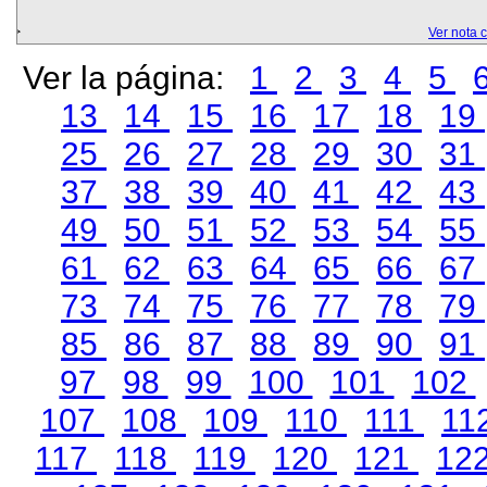
Ver nota 
Ver la página:
1
2
3
4
5
13
14
15
16
17
18
19
25
26
27
28
29
30
31
37
38
39
40
41
42
43
49
50
51
52
53
54
55
61
62
63
64
65
66
67
73
74
75
76
77
78
79
85
86
87
88
89
90
91
97
98
99
100
101
102
107
108
109
110
111
11
117
118
119
120
121
12