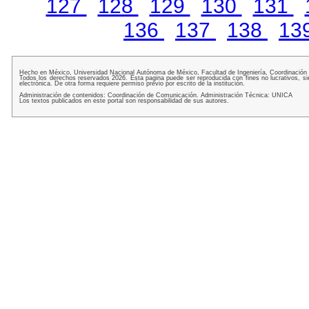
127
128
129
130
131
136
137
138
13
Hecho en México, Universidad Nacional Autónoma de México, Facultad de Ingeniería, Coordinación
Todos los derechos reservados 2026. Esta pagina puede ser reproducida con fines no lucrativos, si
electrónica. De otra forma requiere permiso previo por escrito de la institución.
Administración de contenidos: Coordinación de Comunicación. Administración Técnica: UNICA
Los textos publicados en este portal son responsabilidad de sus autores.